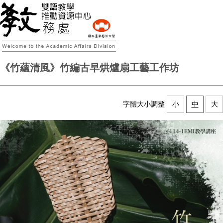
《竹蘊清風》竹編古早烘爐扇工藝工作坊
字體大小調整
小
中
大