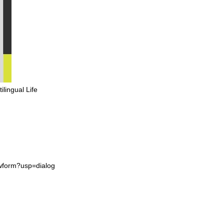
gual Life
wform?usp=dialog