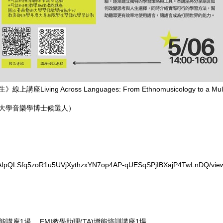
cross Languages: From Ethnomusicology to a Multilin
大學音樂學博士候選人）
/1FAIpQLSfq5zoR1u5UVjXythzxYN7op4AP-qUESqSPjIBXajP4TwLnDQ/vie
講座1場、 EMI教學助理(TA)增能培訓講座1場。