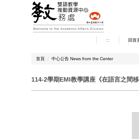
跳
到
主
要
內
容
:::
回首
區
首頁
中心公告 News from the Center
114-2學期EMI教學講座《在語言之