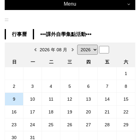
Menu
:::
公告114學年度「課外自學英語集點活動」獲獎名單
Menu
行事曆
•••課外自學集點活動•••
雙語教學推動資源中心 BERC
2026 年 08 月
中心公告 News from the Center
日
一
二
三
四
五
六
《竹蘊清風》竹編古早烘爐扇工藝工作坊
計畫資訊 News about the Program on Bilingual Education for
Students in College
1
雙語計畫活動及成果 BEST Events & Activities
2
3
4
5
6
7
8
教育部 EMI教學資源中心 News from the MOE EMI TLC
9
10
11
12
13
14
15
114-2 「邊玩邊說！英語桌遊 Chill 時光」 Chill & Chat:
English Board Game Hangou.
外校活動 News from the Other Colleges
16
17
18
19
20
21
22
網站導覽
23
24
25
26
27
28
29
114-2 EMI教師增能《典藏音樂文化遺產：UCLA 民族
30
31