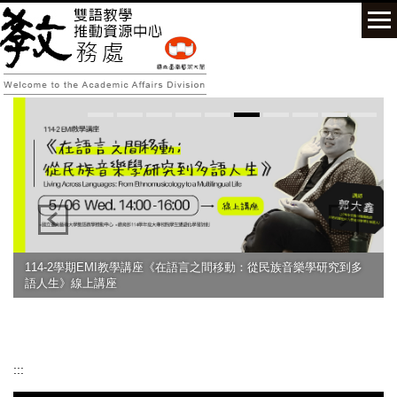
跳
到
主
要
內
容
區
114-2學期EMI教學講座《在語言之間移動：從民族音樂學研究到多
語人生》線上講座
:::