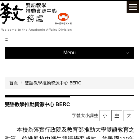
跳
到
主
要
內
容
:::
區
Menu
:::
Menu
首頁
雙語教學推動資源中心 BERC
雙語教學推動資源中心 BERC
中心公告 News from the Center
雙語教學推動資源中心 BERC
計畫資訊 News about the Program on Bilingual Education for
字體大小調整
小
中
大
Students in College
本校為
落實行政院及教育部推動大學雙語教育之
雙語計畫活動及成果 BEST Events & Activities
政策，並推展校內師生雙語學習成效，
於民國110年