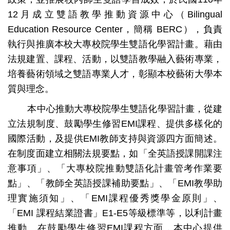
教育部 EMI教學資源中心 News from the MOE EMI TLC
12月成立
雙語教學推動資源中心（Bilingual
Education Resource Center，簡稱 BERC），負責
外校活動 News from the Other Colleges
執行與推廣本校大專校院學生雙語化學習計畫。藉由
網站導覽
法規建置、課程、活動，以雙語教學融入藝術專業，
培養藝術領域之雙語專業人才，
彰顯本校藝術大學本
質與理念。
本中心推動大專校院學生雙語化學習計畫，從建
立法規制度、鼓勵學生修習EMI課程、提供多樣化的
國際活動，及提供EMI教師支持與資源四方面簡述。
在制度面建立相關法規要點，如「全英語授課開課注
意事項」、「大專校院推動雙語化計畫管考作業要
點」、「教師全英語授課補助要點」、「EMI教學助
理實施須知」、「EMI課程優秀獎學金原則」、
「EMI 課程結業證書」E1-E5等級標準等，以利計畫
推動。在鼓勵學生修習EMI課程方面，本中心提供