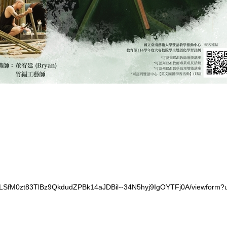
IpQLSfM0zt83TlBz9QkdudZPBk14aJDBil--34N5hyj9IgOYTFj0A/viewform?