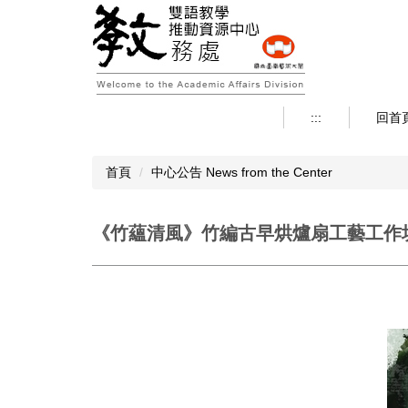
跳
到
主
要
內
容
:::
回首
區
首頁
中心公告 News from the Center
《竹蘊清風》竹編古早烘爐扇工藝工作